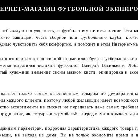
ЕРНЕТ-МАГАЗИН ФУТБОЛЬНОЙ ЭКИПИР
небывалую популярность, и футбол тому не исключение. Эта ко
о-то защищает честь сборной или футбольного клуба, кто-то
одимо чувствовать себя комфортно, а поможет в этом Интернет-м
но относиться к спортивной форме или обуви: футбольная эки
метко выразился великий футболист Валерий Васильевич Лоб
тый художник знаменит своим мазком кисти, экипировка и акс
агает только самым качественным товаром по демократичны
им каждого клиента, поэтому любой желающий имеет возможность 
тство ассортимента не сможет не порадовать даже самых требова
борудование, аксессуары и термобельё – перед вами открывается 
анным параметрам, подробная характеристика каждого товара 
мыши, не выходя из дома. Вы не только экономите время и 