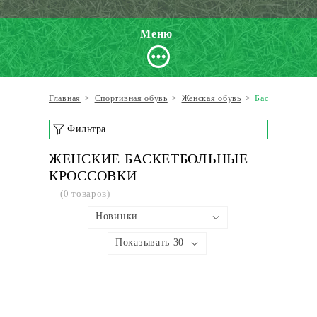
Меню
Главная
>
Спортивная обувь
>
Женская обувь
>
Баскетбольные
Фильтра
ЖЕНСКИЕ БАСКЕТБОЛЬНЫЕ
КРОССОВКИ
(0 товаров)
Новинки
Показывать 30