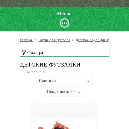
Меню
Главная
>
Обувь для футбола
>
Детская обувь для футбола
>
Д
Фильтра
ДЕТСКИЕ ФУТЗАЛКИ
(34 товары)
Новинки
Показывать 30