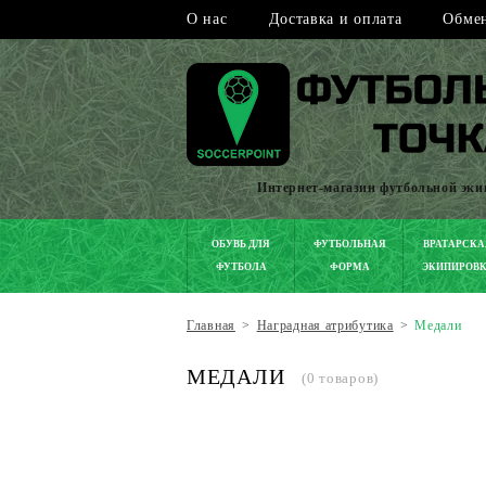
О нас
Доставка и оплата
Обмен
Интернет-магазин футбольной эк
ОБУВЬ ДЛЯ
ФУТБОЛЬНАЯ
ВРАТАРСКА
ФУТБОЛА
ФОРМА
ЭКИПИРОВ
Главная
>
Наградная атрибутика
>
Медали
МЕДАЛИ
(0 товаров)