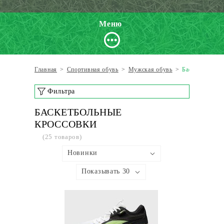
Меню
Главная
>
Спортивная обувь
>
Мужская обувь
>
Баскетбольные
Фильтра
БАСКЕТБОЛЬНЫЕ
КРОССОВКИ
(25 товаров)
Новинки
Показывать 30