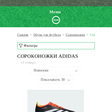
Меню
Главная
>
Обувь для футбола
>
Сороконожки
>
Сороконожки A
Фильтра
СОРОКОНОЖКИ ADIDAS
(1 товар)
Новинки
Показывать 30