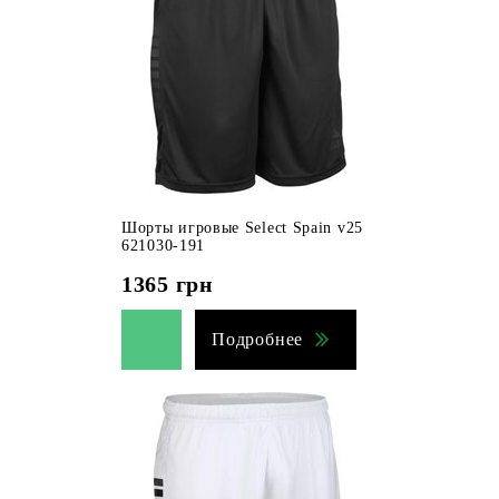
Шорты игровые Select Spain v25
621030-191
1365
грн
Подробнее