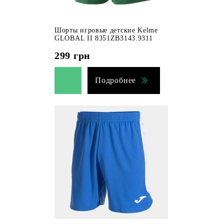
Шорты игровые детские Kelme
GLOBAL II 8351ZB3143.9311
299
грн
Подробнее