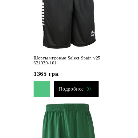
Шорты игровые Select Spain v25
621030-101
1365
грн
Подробнее