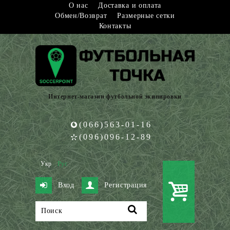
О нас
Доставка и оплата
Обмен/Возврат
Размерные сетки
Контакты
Интернет-магазин футбольной экипировки
(066)563-01-16
(096)096-12-89
Укр
Рус
Вход
Регистрация