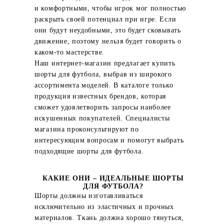
и комфортными, чтобы игрок мог полностью
раскрыть своей потенциал при игре. Если
они будут неудобными, это будет сковывать
движение, поэтому нельзя будет говорить о
каком-то мастерстве.
Наш интернет-магазин предлагает купить
шорты для футбола, выбрав из широкого
ассортимента моделей. В каталоге только
продукция известных брендов, которая
сможет удовлетворить запросы наиболее
искушенных покупателей. Специалисты
магазина проконсультируют по
интересующим вопросам и помогут выбрать
подходящие шорты для футбола.
КАКИЕ ОНИ – ИДЕАЛЬНЫЕ ШОРТЫ
ДЛЯ ФУТБОЛА?
Шорты должны изготавливаться
исключительно из эластичных и прочных
материалов. Ткань должна хорошо тянуться,