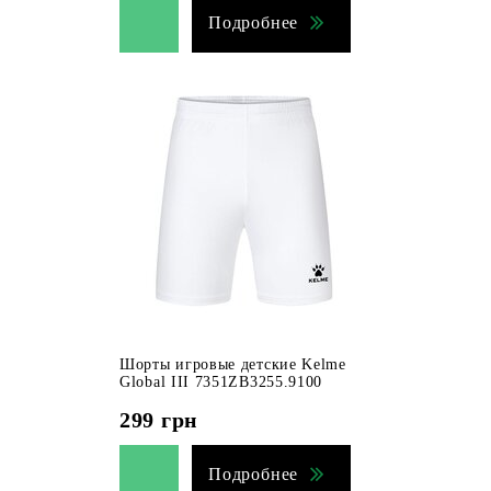
Подробнее
Шорты игровые детские Kelme
Global III 7351ZB3255.9100
299
грн
Подробнее