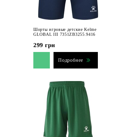
Шорты игровые детские Kelme
GLOBAL III 7351ZB3255.9416
299
грн
Подробнее