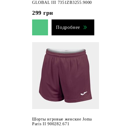
GLOBAL III 7351ZB3255.9000
299
грн
Подробнее
Шорты игровые женские Joma
Paris II 900282.671