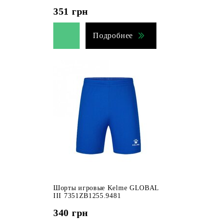
351
грн
Подробнее
Шорты игровые Kelme GLOBAL
III 7351ZB1255.9481
340
грн