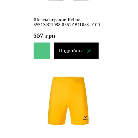
Шорты игровые Kelme
8551ZB11088 8551ZB11088.9100
557
грн
Подробнее