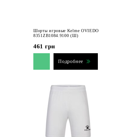
Шорты игровые Kelme OVIEDO
8351ZB1084.9100 (Ш)
461
грн
Подробнее