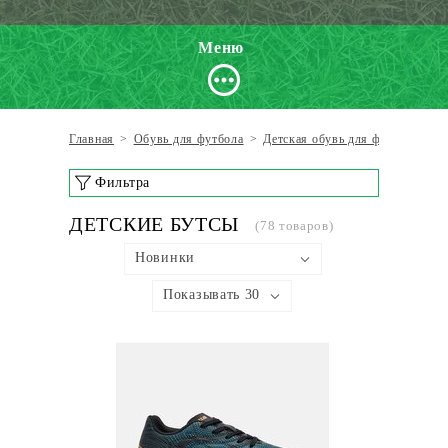
Меню
Главная
>
Обувь для футбола
>
Детская обувь для футбола
>
Д
Фильтра
ДЕТСКИЕ БУТСЫ
(78 товаров)
Новинки
Показывать 30