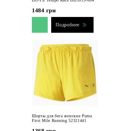
Dri-Fit Tempo Race DD5935-684
1484
грн
Подробнее
Шорты для бега женские Puma
First Mile Running 52321441
1368
грн