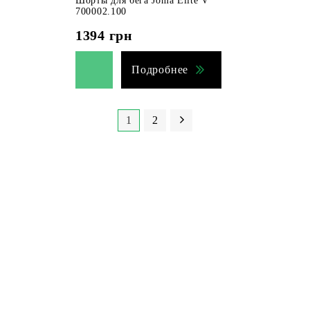
Шорты для бега Joma Elite V
700002.100
1394
грн
Подробнее
1
2