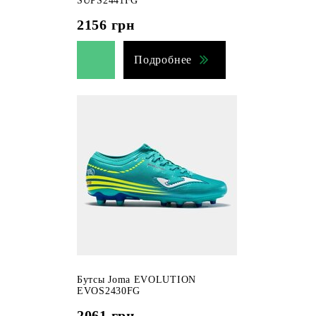
SUPS2441FG
2156
грн
Подробнее
Бутсы Joma EVOLUTION
EVOS2430FG
2061
грн