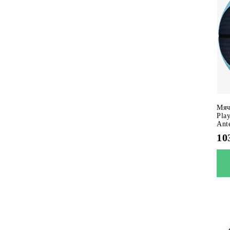
Мяч
Pla
Ant
10