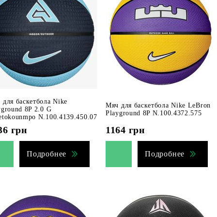
 для баскетбола Nike
Мяч для баскетбола Nike LeBron
yground 8P 2.0 G
Playground 8P N.100.4372.575
etokounmpo N.100.4139.450.07
36
грн
1164
грн
Подробнее
Подробнее