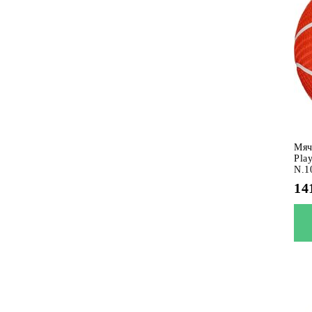
Мяч
Pla
N.1
14