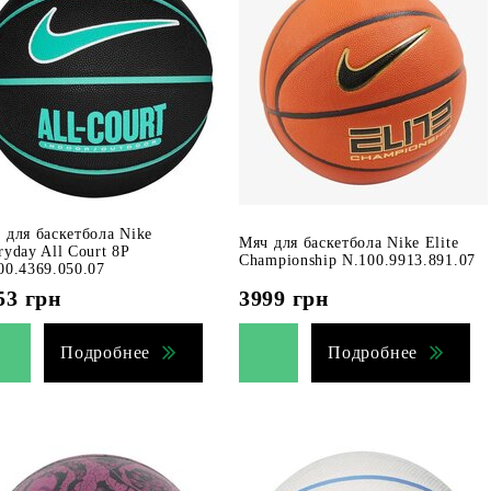
 для баскетбола Nike
Мяч для баскетбола Nike Elite
ryday All Court 8P
Championship N.100.9913.891.07
00.4369.050.07
53
грн
3999
грн
Подробнее
Подробнее