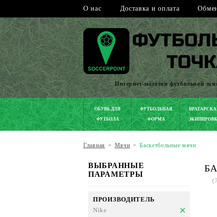
О нас
Доставка и оплата
Обмен
Интернет-магазин футбольной эк
ОБУВЬ ДЛЯ
ФУТБОЛЬНАЯ
ВРАТАРСКА
ФУТБОЛА
ФОРМА
ЭКИПИРОВ
Главная
>
Мячи
>
Баскетбольные мячи
ВЫБРАННЫЕ
БА
ПАРАМЕТРЫ
(
ПРОИЗВОДИТЕЛЬ
Nike