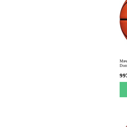
Мяч
Dom
99