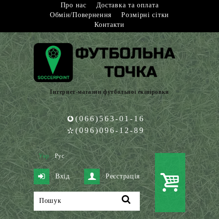
Про нас
Доставка та оплата
Обмін/Повернення
Розмірні сітки
Контакти
Інтернет-магазин футбольної екіпіровки
(066)563-01-16
(096)096-12-89
Укр
Рус
Вхід
Реєстрація