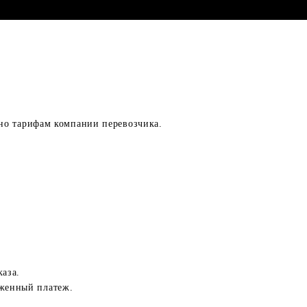
асно тарифам компании перевозчика.
каза.
оженный платеж.