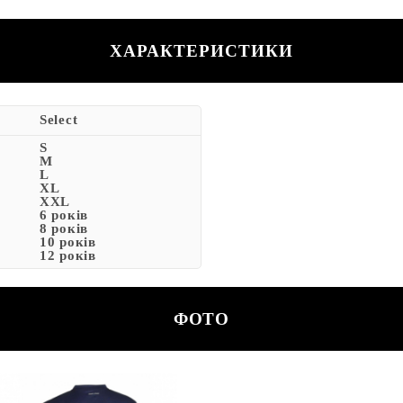
ХАРАКТЕРИСТИКИ
Select
S
M
L
XL
XXL
6 років
8 років
10 років
12 років
ФОТО