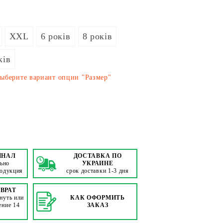
XXL
6 років
8 років
ків
выберите вариант опции "Размер"
ИНАЛ
ДОСТАВКА ПО
ьно
УКРАИНЕ
родукция
срок доставки 1-3 дня
ЗВРАТ
нуть или
КАК ОФОРМИТЬ
ение 14
ЗАКАЗ