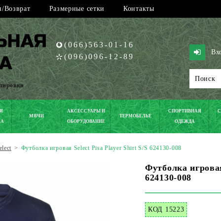
/Возврат
Размерные сетки
Контакты
(066)563-01-16
Вх
(096)096-12-89
ипировки
Я
АКСЕССУАРЫ И
СПОРТИВНАЯ
С
МЯЧИ
ТЕРМОБЕЛЬЕ
КА
ОБОРУДОВАНИЕ
ОДЕЖДА
elect
>
Футболка игровая Select Pisa Player Shirt S/S 624130-008
Футболка игровая 
624130-008
КОД 15223