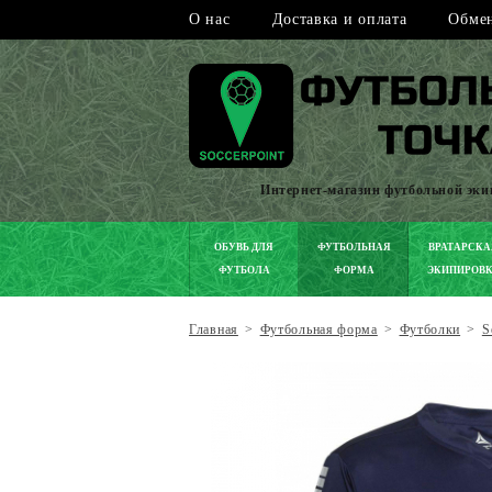
О нас
Доставка и оплата
Обмен
Интернет-магазин футбольной эк
ОБУВЬ ДЛЯ
ФУТБОЛЬНАЯ
ВРАТАРСКА
ФУТБОЛА
ФОРМА
ЭКИПИРОВ
Главная
>
Футбольная форма
>
Футболки
>
S