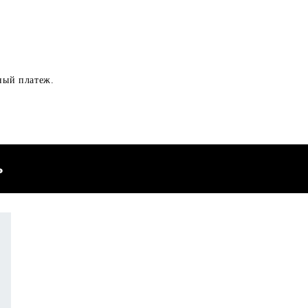
ный платеж.
Ь