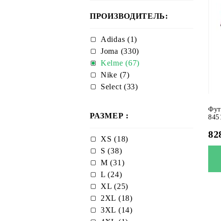
ПРОИЗВОДИТЕЛЬ:
Adidas (1)
Joma (330)
Kelme (67)
Nike (7)
Select (33)
Фут
РАЗМЕР :
845
82
XS (18)
S (38)
M (31)
L (24)
XL (25)
2XL (18)
3XL (14)