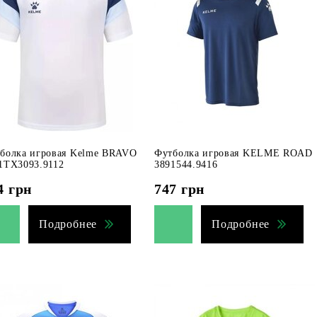
болка игровая Kelme BRAVO
Футболка игровая KELME ROAD
1TX3093.9112
3891544.9416
4
грн
747
грн
Подробнее
Подробнее