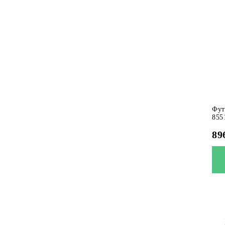
Фут
855
89