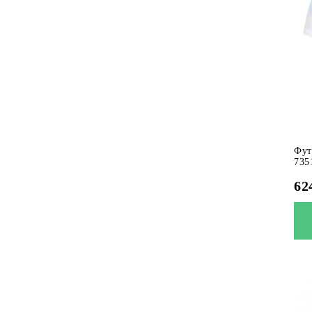
Фут
735
62