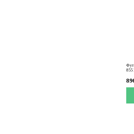
Фут
855
89