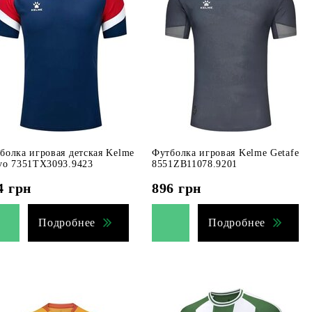
болка игровая детская Kelme
Футболка игровая Kelme Getafe
vo 7351TX3093.9423
8551ZB11078.9201
4
грн
896
грн
Подробнее
Подробнее