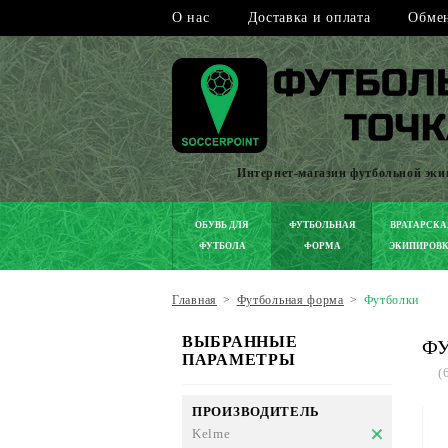
О нас
Доставка и оплата
Обмен
Интернет-магазин футбольной эк
ОБУВЬ ДЛЯ
ФУТБОЛЬНАЯ
ВРАТАРСКА
ФУТБОЛА
ФОРМА
ЭКИПИРОВ
Главная
>
Футбольная форма
>
Футболки
ВЫБРАННЫЕ
Ф
ПАРАМЕТРЫ
(
ПРОИЗВОДИТЕЛЬ
Kelme