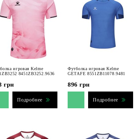
болка игровая Kelme
Футболка игровая Kelme
1ZB3252 8451ZB3252.9636
GETAFE 8551ZB11078.9481
8
грн
896
грн
Подробнее
Подробнее