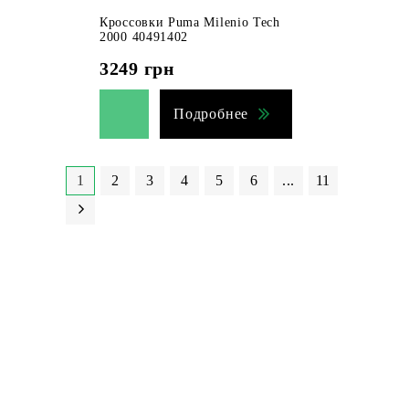
Кроссовки Puma Milenio Tech
2000 40491402
3249
грн
Подробнее
1
2
3
4
5
6
...
11