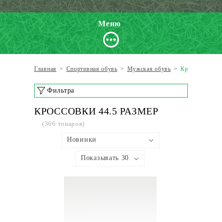
Меню
Главная
>
Спортивная обувь
>
Мужская обувь
>
Кроссовки по
Фильтра
КРОССОВКИ 44.5 РАЗМЕР
(306 товаров)
Новинки
Показывать 30