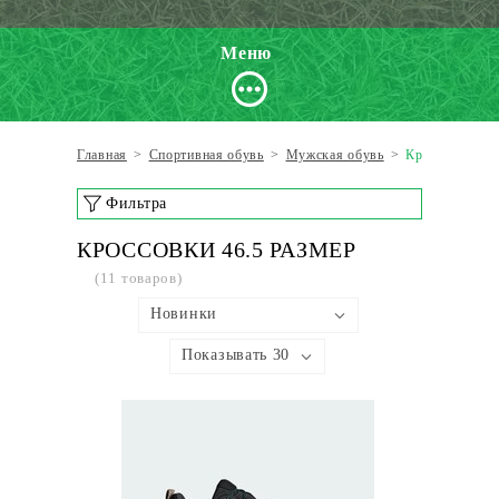
Меню
Главная
>
Спортивная обувь
>
Мужская обувь
>
Кроссовки по
Фильтра
КРОССОВКИ 46.5 РАЗМЕР
(11 товаров)
Новинки
Показывать 30