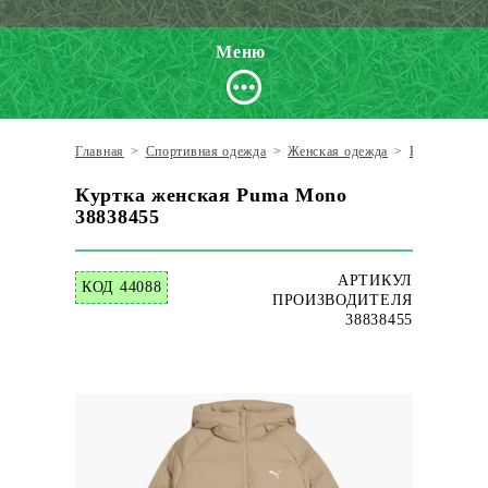
Меню
Главная
>
Спортивная одежда
>
Женская одежда
>
Куртки
>
P
Куртка женская Puma Mono
38838455
АРТИКУЛ
КОД 44088
ПРОИЗВОДИТЕЛЯ
38838455