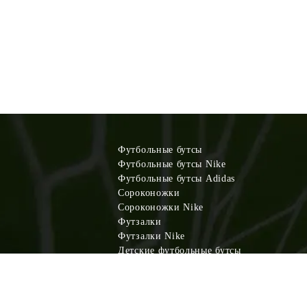
Футбольные бутсы
Футбольные бутсы Nike
Футбольные бутсы Adidas
Сороконожки
Сороконожки Nike
Футзалки
Футзалки Nike
Детские футбольные бутсы
Детские сороконожки
Детские футзалки
Футбольная форма