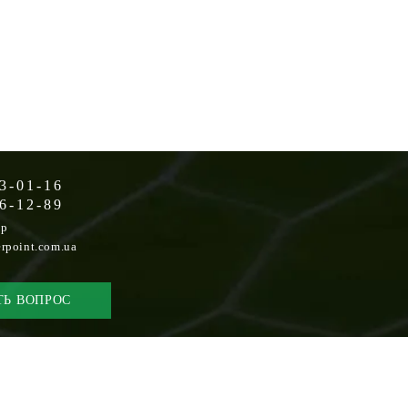
3-01-16
6-12-89
op
rpoint.com.ua
ТЬ ВОПРОС