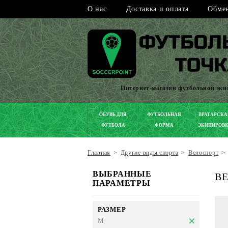
О нас
Доставка и оплата
Обмен
Интернет-магазин футбольной эк
ОБУВЬ ДЛЯ
ФУТБОЛЬНАЯ
ВРАТАРСКА
ФУТБОЛА
ФОРМА
ЭКИПИРОВ
Главная
>
Другие виды спорта
>
Велоспорт
>
ВЫБРАННЫЕ
В
ПАРАМЕТРЫ
РАЗМЕР
M