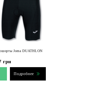
ошорты Joma DUATHLON
7
грн
Подробнее