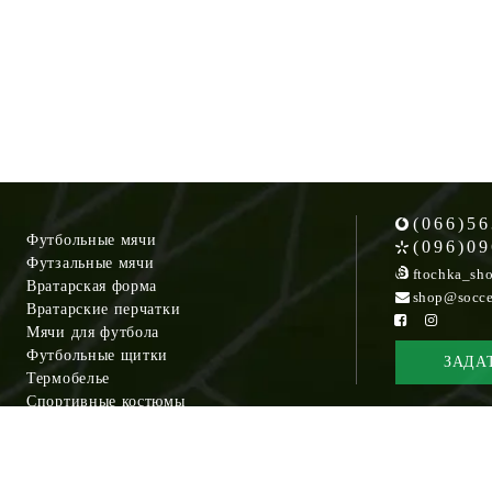
(066)56
Футбольные мячи
(096)09
Футзальные мячи
ftochka_sh
Вратарская форма
shop@socce
Вратарские перчатки
Мячи для футбола
Футбольные щитки
ЗАДА
Термобелье
Спортивные костюмы
Кроссовки
Спортивные сумки
Рюкзаки