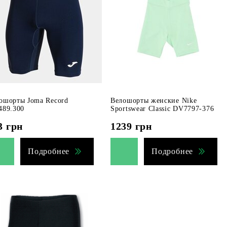
ошорты Joma Record
Велошорты женские Nike
489.300
Sportswear Classic DV7797-376
3
грн
1239
грн
Подробнее
Подробнее