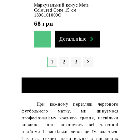
Маркувальний конус Meta
Coloured Cone 15 см
1806101000O
68
грн
Детальніше
1
2
3
При кожному перегляді чергового
футбольного матчу, ми дивуємося
професіоналізму кожного гравця, наскільки
вправно вони виконують всі тактичні
прийоми і наскільки легко це їм вдається.
Так ось, секрет цього всього в посилених