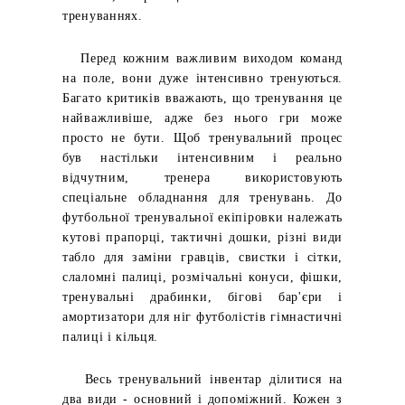
тренуваннях.
Перед кожним важливим виходом команд
на поле, вони дуже інтенсивно тренуються.
Багато критиків вважають, що тренування це
найважливіше, адже без нього гри може
просто не бути. Щоб тренувальний процес
був настільки інтенсивним і реально
відчутним, тренера використовують
спеціальне обладнання для тренувань. До
футбольної тренувальної екіпіровки належать
кутові прапорці, тактичні дошки, різні види
табло для заміни гравців, свистки і сітки,
слаломні палиці, розмічальні конуси, фішки,
тренувальні драбинки, бігові бар'єри і
амортизатори для ніг футболістів гімнастичні
палиці і кільця.
Весь тренувальний інвентар ділитися на
два види - основний і допоміжний. Кожен з