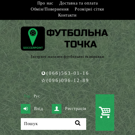
Про нас
Доставка та оплата
Обмін/Повернення
Розмірні сітки
Контакти
Інтернет-магазин футбольної екіпіровки
(066)563-01-16
(096)096-12-89
Укр
Рус
Вхід
Реєстрація