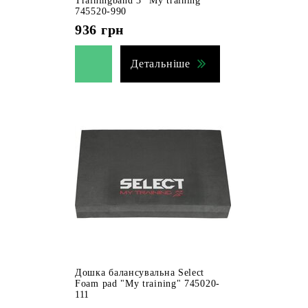
Trainingband 3 "My training"
745520-990
936
грн
Детальніше
Дошка балансувальна Select
Foam pad "My training" 745020-
111