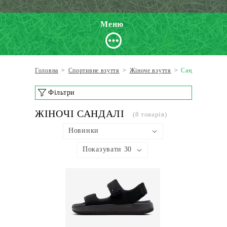
Меню
Головна
>
Спортивне взуття
>
Жіноче взуття
>
Сандалі
Фільтри
ЖІНОЧІ САНДАЛІ
(8 товарів)
Новинки
Показувати 30