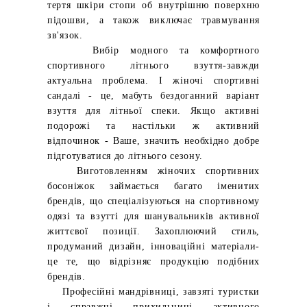
тертя шкіри стопи об внутрішню поверхню
підошви, а також виключає травмування
зв'язок.
Вибір модного та комфортного
спортивного літнього взуття-завжди
актуальна проблема. І жіночі спортивні
сандалі - це, мабуть бездоганний варіант
взуття для літньої спеки. Якщо активні
подорожі та настільки ж активний
відпочинок - Ваше, значить необхідно добре
підготуватися до літнього сезону.
Виготовленням жіночих спортивних
босоніжок займається багато іменитих
брендів, що спеціалізуються на спортивному
одязі та взутті для шанувальників активної
життєвої позиції. Захоплюючий стиль,
продуманий дизайн, інноваційні матеріали-
це те, що відрізняє продукцію подібних
брендів.
Професійні мандрівниці, завзяті туристки
і справжні прихильниці активного