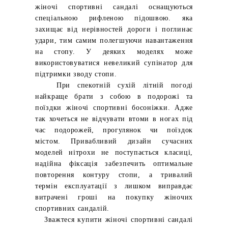
жіночі спортивні сандалі оснащуються
спеціальною рифленою підошвою. яка
захищає від нерівностей дороги і поглинає
удари, тим самим полегшуючи навантаження
на стопу. У деяких моделях може
використовуватися невеликий супінатор для
підтримки зводу стопи.
При спекотній сухій літній погоді
найкраще брати з собою в подорожі та
поїздки жіночі спортивні босоніжки. Адже
так хочеться не відчувати втоми в ногах під
час подорожей, прогулянок чи поїздок
містом. Привабливий дизайн сучасних
моделей нітрохи не поступається класиці,
надійна фіксація забезпечить оптимальне
повторення контуру стопи, а тривалий
термін експлуатації з лишком виправдає
витрачені гроші на покупку жіночих
спортивних сандалій.
Зважтеся купити жіночі спортивні сандалі