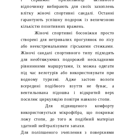
відпочинку вибирають для своїх захоплень
влітку жіночі спортивні сандалі. Останні
гарантують успішну подорож із величезною
кількістю позитивних вражень.
Жіночі спортивні босоніжки просто
створені для нетривалих прогулянок по лісу
або неекстремальними гірськими стежками.
Жіночі сандалі спортивного типу підходять
для необтяжуючих подорожей нескладними
рівнинними маршрутами, їх можна одягати
під час велотурів або використовувати при
водному туризмі. Адже застою вологи
всередині подібного взуття не буває, а
вентильована підошва і відкритий верх
посилює циркуляцію повітря навколо стопи.
Для підвищеного комфорту
використовується мікрофібра, що покриває
ложу стопи, до того ж подібний матеріал
здатний нейтралізувати запахи.
Для поліпшеного зчеплення з поверхнями