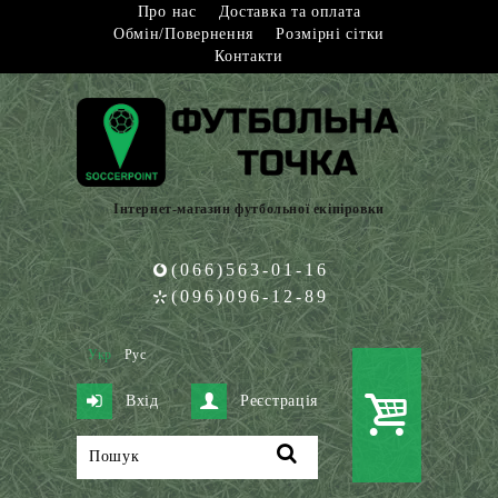
Про нас
Доставка та оплата
Обмін/Повернення
Розмірні сітки
Контакти
Інтернет-магазин футбольної екіпіровки
(066)563-01-16
(096)096-12-89
Укр
Рус
Вхід
Реєстрація