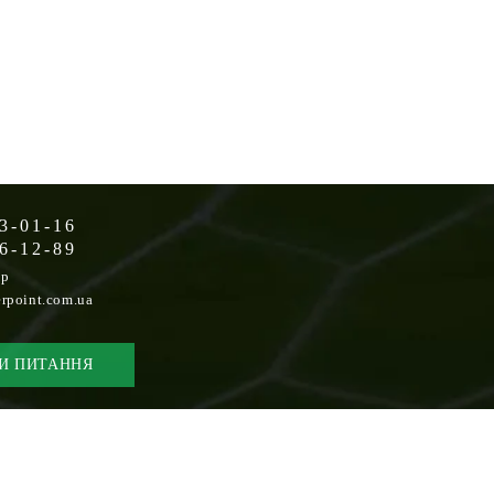
3-01-16
6-12-89
op
rpoint.com.ua
И ПИТАННЯ