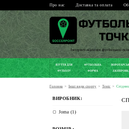
Про нас
Доставка та оплата
Об
Інтернет-магазин футбольної екі
ВЗУТТЯ ДЛЯ
ФУТБОЛЬНА
ВОРОТАРСЬ
ФУТБОЛУ
ФОРМА
ЕКІПІРОВК
Головна
>
Інші види спорту
>
Теніс
>
Спідниц
ВИРОБНИК:
СП
Joma (1)
РОЗМІР :