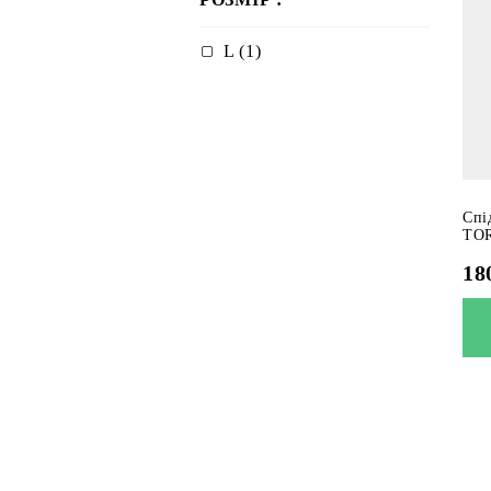
L (1)
Спі
TOR
18