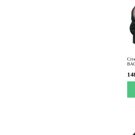
Сіт
BA
14