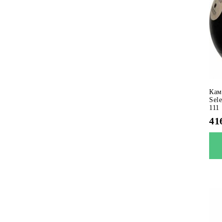
Кам
Sel
111
41