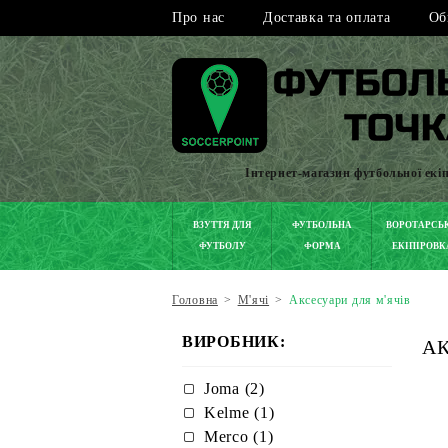
Про нас
Доставка та оплата
Об
Інтернет-магазин футбольної екі
ВЗУТТЯ ДЛЯ
ФУТБОЛЬНА
ВОРОТАРСЬ
ФУТБОЛУ
ФОРМА
ЕКІПІРОВК
Головна
>
М'ячі
>
Аксесуари для м'ячів
ВИРОБНИК:
АК
Joma (2)
Kelme (1)
Merco (1)