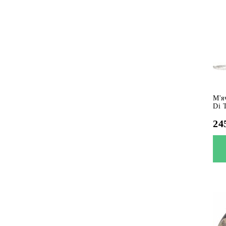
М'я
Di 
24