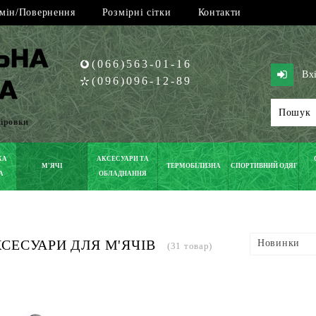
мін/Повернення
Розмірні сітки
Контакти
(066)563-01-16
Вх
(096)096-12-89
піровки
КА
АКСЕСУАРИ ТА
М'ЯЧІ
ТЕРМОБІЛИЗНА
СПОРТИВНИЙ ОДЯГ
А
ОБЛАДНАННЯ
СЕСУАРИ ДЛЯ М'ЯЧІВ
Новинки
(31 товар)