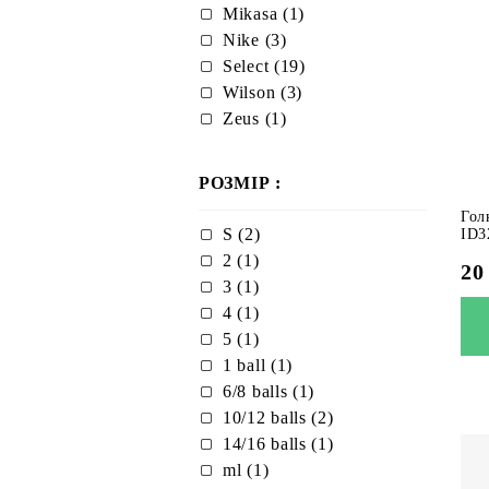
Mikasa (1)
Nike (3)
Select (19)
Wilson (3)
Zeus (1)
РОЗМІР :
Гол
S (2)
ID3
2 (1)
20
3 (1)
4 (1)
5 (1)
1 ball (1)
6/8 balls (1)
10/12 balls (2)
14/16 balls (1)
ml (1)