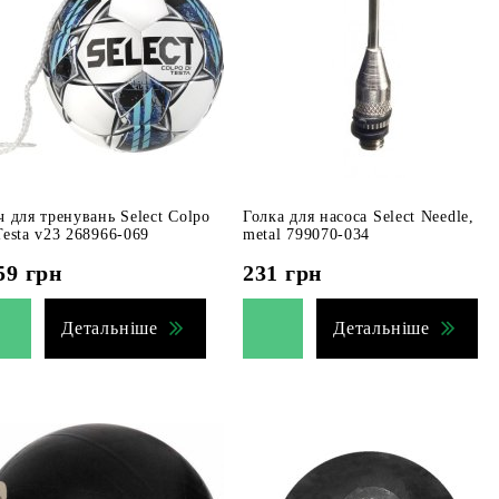
ч для тренувань Select Colpo
Голка для насоса Select Needle,
Testa v23 268966-069
metal 799070-034
59
грн
231
грн
Детальніше
Детальніше