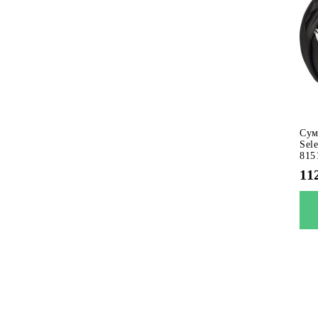
Сум
Sel
815
11