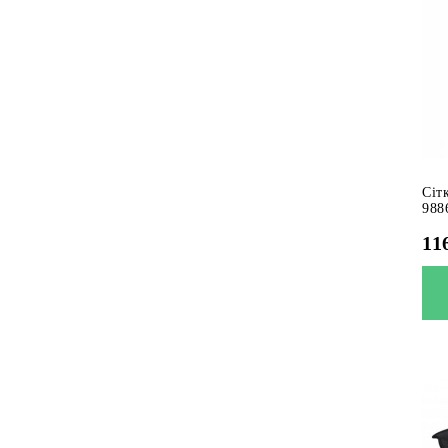
Сіт
988
11