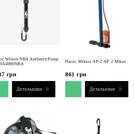
ос Wilson NBA AuthenticPump
Насос Mikasa AP-2 AP-2 Mikas
BA4000NBA
37
грн
861
грн
Детальніше
Детальніше