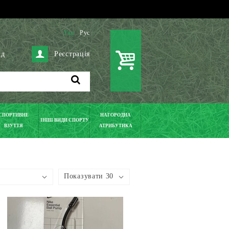
Укр
Рус
ід
Реєстрація
СПОРТИВНЕ
НАГОРОДНА
ІНШІ ВИДИ СПОРТУ
ВЗУТТЯ
АТРИБУТИКА
Показувати 30