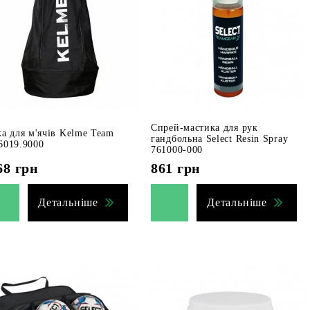
Спрей-мастика для рук
ка для м'ячів Kelme Team
гандбольна Select Resin Spray
6019.9000
761000-000
68
грн
861
грн
Детальніше
Детальніше