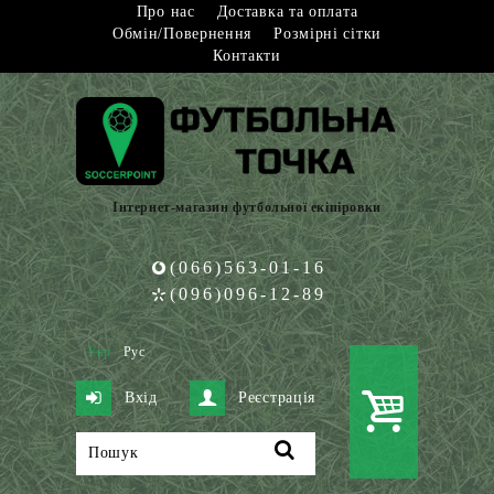
Про нас
Доставка та оплата
Обмін/Повернення
Розмірні сітки
Контакти
Інтернет-магазин футбольної екіпіровки
(066)563-01-16
(096)096-12-89
Укр
Рус
Вхід
Реєстрація