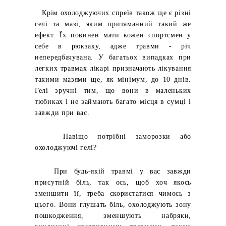
Крім охолоджуючих спреїв також ще є різні
гелі та мазі, яким притаманний такий же
ефект. Їх повинен мати кожен спортсмен у
себе в рюкзаку, адже травми - річ
непередбачувана. У багатьох випадках при
легких травмах лікарі призначають лікування
такими мазями ще, як мінімум, до 10 днів.
Гелі зручні тим, що вони в маленьких
тюбиках і не займають багато місця в сумці і
завжди при вас.
Навіщо потрібні заморозки або
охолоджуючі гелі?
При будь-якій травмі у вас завжди
присутній біль, так ось, щоб хоч якось
зменшити її, треба скористатися чимось з
цього. Вони глушать біль, охолоджують зону
пошкодження, зменшують набряки,