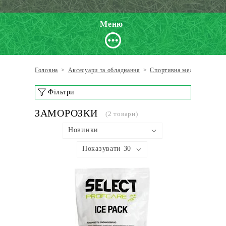
Меню
Головна
>
Аксесуари та обладнання
>
Спортивна медицина
>
З
Фільтри
ЗАМОРОЗКИ
(2 товари)
Новинки
Показувати 30