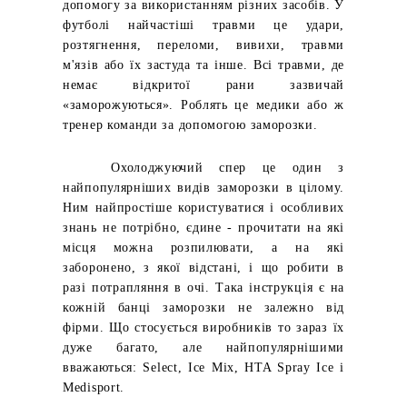
допомогу за використанням різних засобів. У
футболі найчастіші травми це удари,
розтягнення, переломи, вивихи, травми
м'язів або їх застуда та інше. Всі травми, де
немає відкритої рани зазвичай
«заморожуються». Роблять це медики або ж
тренер команди за допомогою заморозки.
Охолоджуючий спер це один з
найпопулярніших видів заморозки в цілому.
Ним найпростіше користуватися і особливих
знань не потрібно, єдине - прочитати на які
місця можна розпилювати, а на які
заборонено, з якої відстані, і що робити в
разі потрапляння в очі. Така інструкція є на
кожній банці заморозки не залежно від
фірми. Що стосується виробників то зараз їх
дуже багато, але найпопулярнішими
вважаються: Select, Ice Mix, HTA Spray Ice і
Medisport.