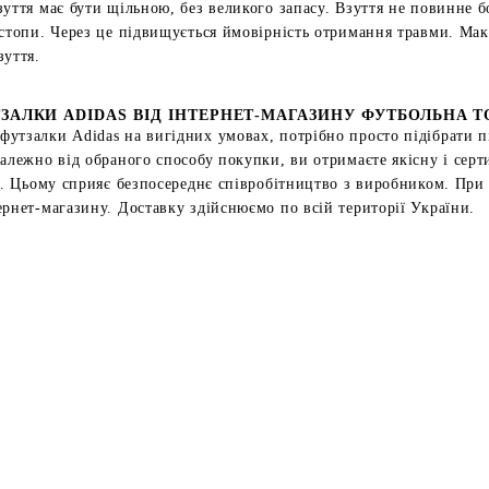
уття має бути щільною, без великого запасу. Взуття не повинне б
 стопи. Через це підвищується ймовірність отримання травми. Ма
зуття.
ЗАЛКИ ADIDAS ВІД ІНТЕРНЕТ-МАГАЗИНУ ФУТБОЛЬНА 
утзалки Adidas на вигідних умовах, потрібно просто підібрати п
алежно від обраного способу покупки, ви отримаєте якісну і серт
тю. Цьому сприяє безпосереднє співробітництво з виробником. При
ернет-магазину. Доставку здійснюємо по всій території України.