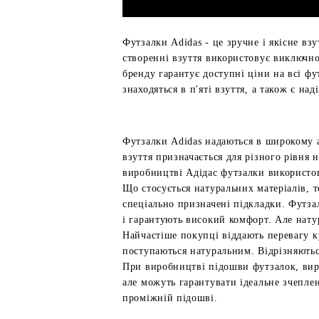
Футзалки Adidas - це зручне і якісне вз
створенні взуття використовує виключно 
бренду гарантує доступні ціни на всі фу
знаходяться в п'яті взуття, а також є н
Футзалки Adidas надаються в широкому а
взуття призначається для різного рівня 
виробництві Адідас футзалки використов
Що стосується натуральних матеріалів, т
спеціально призначені підкладки. Футза
і гарантують високий комфорт. Але нату
Найчастіше покупці віддають перевагу к
поступаються натуральним. Відрізняються
При виробництві підошви футзалок, вир
але можуть гарантувати ідеальне зчепле
проміжній підошві.