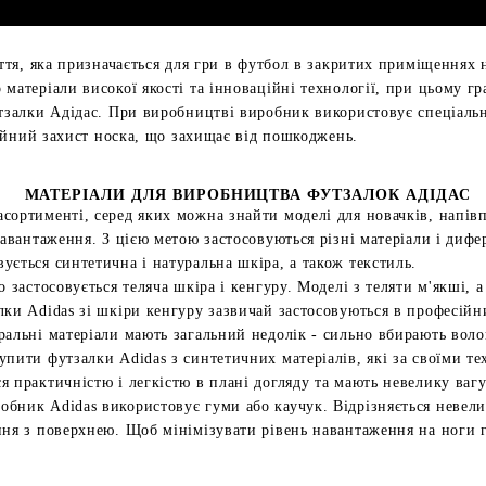
уття, яка призначається для гри в футбол в закритих приміщеннях
матеріали високої якості та інноваційні технології, при цьому г
тзалки Адідас. При виробництві виробник використовує спеціальні
адійний захист носка, що захищає від пошкоджень.
МАТЕРІАЛИ ДЛЯ ВИРОБНИЦТВА ФУТЗАЛОК АДІДАС
сортименті, серед яких можна знайти моделі для новачків, напівп
навантаження. З цією метою застосовуються різні матеріали і дифе
ується синтетична і натуральна шкіра, а також текстиль.
о застосовується теляча шкіра і кенгуру. Моделі з теляти м'якші,
лки Adidas зі шкіри кенгуру зазвичай застосовуються в професійн
ральні матеріали мають загальний недолік - сильно вбирають воло
упити футзалки Adidas з синтетичних матеріалів, які за своїми т
 практичністю і легкістю в плані догляду та мають невелику вагу
обник Adidas використовує гуми або каучук. Відрізняється неве
ння з поверхнею. Щоб мінімізувати рівень навантаження на ноги г