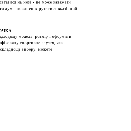
овтатися на нозі - це може заважати
ксимум - повинен втрутитися вказівний
ТОЧКА
ідходящу модель, розмір і оформити
ифіковану спортивне взуття, яка
 складнощі вибору, можете