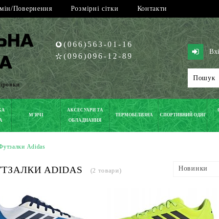
мін/Повернення
Розмірні сітки
Контакти
(066)563-01-16
Вх
(096)096-12-89
піровки
КА
АКСЕСУАРИ ТА
М'ЯЧІ
ТЕРМОБІЛИЗНА
СПОРТИВНИЙ ОДЯГ
А
ОБЛАДНАННЯ
Футзалки Adidas
ТЗАЛКИ ADIDAS
Новинки
(2 товари)