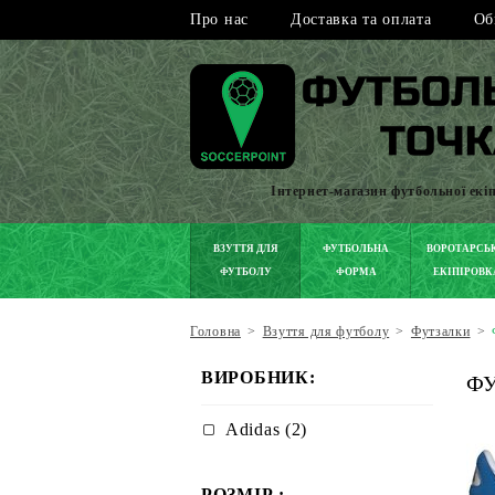
Про нас
Доставка та оплата
Об
Інтернет-магазин футбольної екі
ВЗУТТЯ ДЛЯ
ФУТБОЛЬНА
ВОРОТАРСЬ
ФУТБОЛУ
ФОРМА
ЕКІПІРОВК
Головна
>
Взуття для футболу
>
Футзалки
>
ВИРОБНИК:
ФУ
Adidas (2)
РОЗМІР :