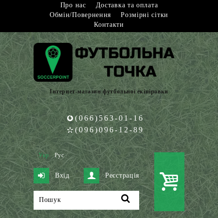
Про нас
Доставка та оплата
Обмін/Повернення
Розмірні сітки
Контакти
Інтернет-магазин футбольної екіпіровки
(066)563-01-16
(096)096-12-89
Укр
Рус
Вхід
Реєстрація