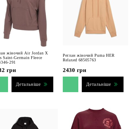
лан жіночий Air Jordan X
Реглан жіночий Puma HER
is Saint-Germain Fleece
Relaxed 68505763
346-291
32
грн
2430
грн
Детальніше
Детальніше