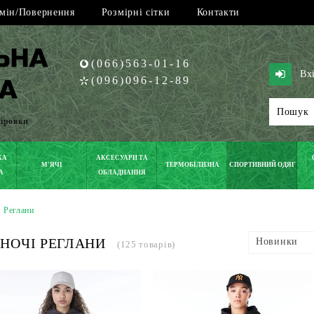
мін/Повернення
Розмірні сітки
Контакти
(066)563-01-16
Вх
(096)096-12-89
піровки
КА
АКСЕСУАРИ ТА
М'ЯЧІ
ТЕРМОБІЛИЗНА
СПОРТИВНИЙ ОДЯГ
А
ОБЛАДНАННЯ
Реглани
НОЧІ РЕГЛАНИ
Новинки
(125 товарів)