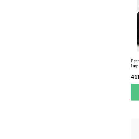
Рег
Imp
41