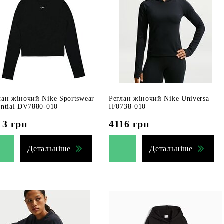
лан жіночий Nike Sportswear
Реглан жіночий Nike Universa
ential DV7880-010
IF0738-010
13
грн
4116
грн
Детальніше
Детальніше