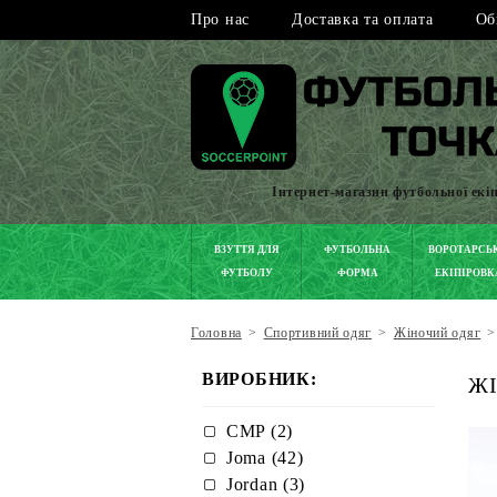
Про нас
Доставка та оплата
Об
Інтернет-магазин футбольної екі
ВЗУТТЯ ДЛЯ
ФУТБОЛЬНА
ВОРОТАРСЬ
ФУТБОЛУ
ФОРМА
ЕКІПІРОВК
Головна
>
Спортивний одяг
>
Жіночий одяг
>
ВИРОБНИК:
ЖІ
CMP (2)
Joma (42)
Jordan (3)