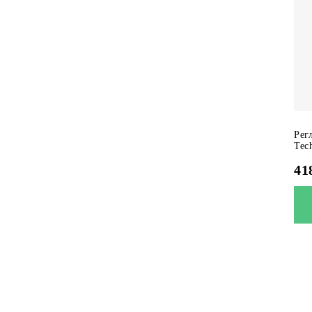
Рег
Tec
41