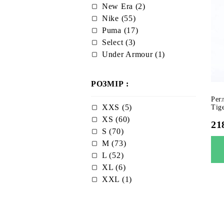
New Era (2)
Nike (55)
Puma (17)
Select (3)
Under Armour (1)
РОЗМІР :
Рег
XXS (5)
Tig
XS (60)
21
S (70)
M (73)
L (52)
XL (6)
XXL (1)