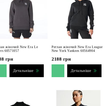
лан жіночий New Era Le
Реглан жіночий New Era League
ers 60571057
New York Yankees 60564904
88
грн
2188
грн
Детальніше
Детальніше