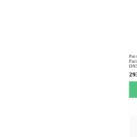
Рег
Par
DN3
29