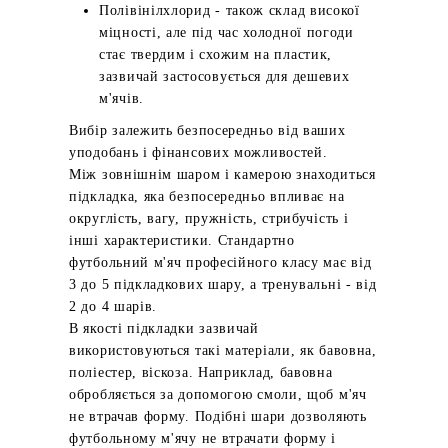
Полівінілхлорид - також склад високої
міцності, але під час холодної погоди
стає твердим і схожим на пластик,
зазвичай застосовується для дешевих
м'ячів.
Вибір залежить безпосередньо від ваших
уподобань і фінансових можливостей.
Між зовнішнім шаром і камерою знаходиться
підкладка, яка безпосередньо впливає на
округлість, вагу, пружність, стрибучість і
інші характеристики. Стандартно
футбольний м'яч професійного класу має від
3 до 5 підкладкових шару, а тренувальні - від
2 до 4 шарів.
В якості підкладки зазвичай
використовуються такі матеріали, як бавовна,
поліестер, віскоза. Наприклад, бавовна
обробляється за допомогою смоли, щоб м'яч
не втрачав форму. Подібні шари дозволяють
футбольному м'ячу не втрачати форму і