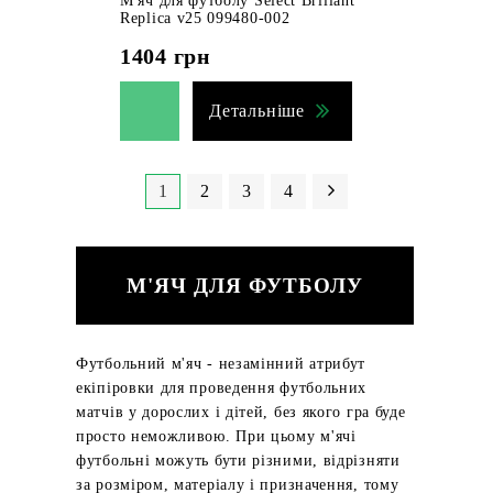
М'яч для футболу Select Brillant
Replica v25 099480-002
1404
грн
Детальніше
1
2
3
4
М'ЯЧ ДЛЯ ФУТБОЛУ
Футбольний м'яч - незамінний атрибут
екіпіровки для проведення футбольних
матчів у дорослих і дітей, без якого гра буде
просто неможливою. При цьому м'ячі
футбольні можуть бути різними, відрізняти
за розміром, матеріалу і призначення, тому