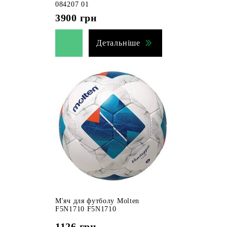
084207 01
3900
грн
Детальніше
М'яч для футболу Molten
F5N1710 F5N1710
1126
грн