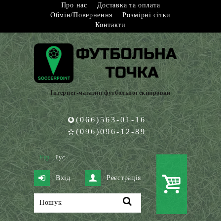
Про нас
Доставка та оплата
Обмін/Повернення
Розмірні сітки
Контакти
Інтернет-магазин футбольної екіпіровки
(066)563-01-16
(096)096-12-89
Укр
Рус
Вхід
Реєстрація