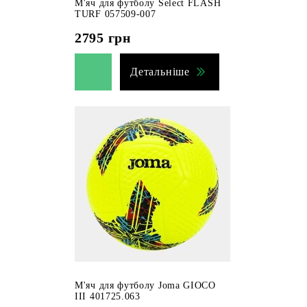
М'яч для футболу Select FLASH
TURF 057509-007
2795
грн
Детальніше
М'яч для футболу Joma GIOCO
III 401725.063