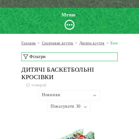
Меню
Головна
>
Спортивне взуття
>
Дитяче взуття
>
Баскетбольні кр
Фільтри
ДИТЯЧІ БАСКЕТБОЛЬНІ
КРОСІВКИ
(2 товари)
Новинки
Показувати 30