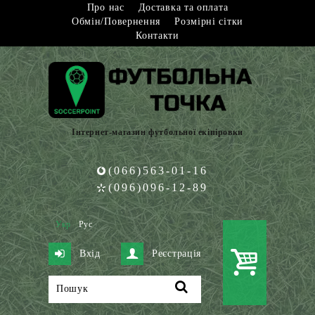
Про нас
Доставка та оплата
Обмін/Повернення
Розмірні сітки
Контакти
Інтернет-магазин футбольної екіпіровки
(066)563-01-16
(096)096-12-89
Укр
Рус
Вхід
Реєстрація