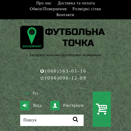
Про нас
Доставка та оплата
Обмін/Повернення
Розмірні сітки
Контакти
Інтернет-магазин футбольної екіпіровки
(066)563-01-16
(096)096-12-89
Укр
Рус
Вхід
Реєстрація