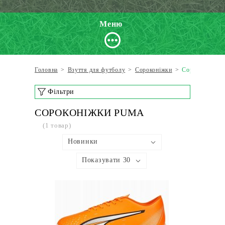
Меню
Головна
>
Взуття для футболу
>
Сороконіжки
>
Сороконіжки 
Фільтри
СОРОКОНІЖКИ PUMA
(1 товар)
Новинки
Показувати 30