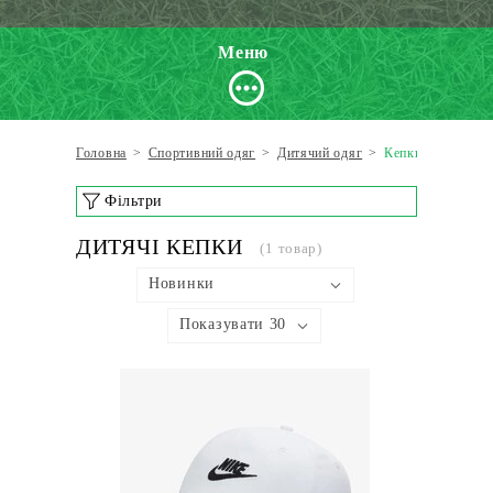
Меню
Головна
>
Спортивний одяг
>
Дитячий одяг
>
Кепки
Фільтри
ДИТЯЧІ КЕПКИ
(1 товар)
Новинки
Показувати 30