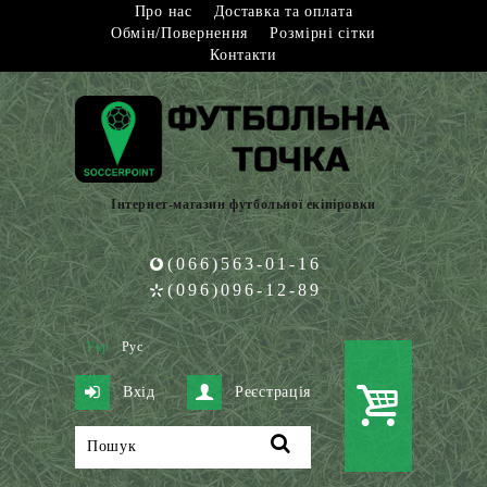
Про нас
Доставка та оплата
Обмін/Повернення
Розмірні сітки
Контакти
Інтернет-магазин футбольної екіпіровки
(066)563-01-16
(096)096-12-89
Укр
Рус
Вхід
Реєстрація