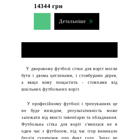
14344
грн
Детальніше
У дворовому футболі сітки для воріт могли
бути і двома цеглинами, і стовбурами дерев,
а якщо кому пощастить - стовпами від
шкільних футбольних воріт.
У професійному футболі і тренуваннях це
не буде виходом, результативність може
залежати від якості інвентарю та обладнання.
Футбольна сітка для воріт з'явилася не в
один час з футболом, під час ігор виникало
безліч суперечок про факт голу.
Зараз не