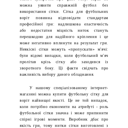
можна уявити справжній футбол без
використання сітки.
Сітка для футбольних
воріт повинна відповідати стандартам
професійної гри: надлишкова еластичність
або недостатня міцність ниток стануть
перешкодою для надійного кріплення і це
може негативно вплинути на результат гри.
Неякісні сітки можуть «пропускати» м'ячі:
були відомі випадки, коли футбольний м'яч
пролітав крізь сітку або заходився із
зворотного боку.
Ці факти свідчать про
важливість вибору даного обладнання.
У нашому спеціалізованому інтернет-
магазині можна купити футбольну сітку для
воріт найвищої якості.
Це не той випадок,
коли потрібно економити на атрибуті - роль
футбольної сітки значна і може припинити
спірні ігрові моменти.
Виробник дбає про
якість гри, тому нитки сітки виготовлені з