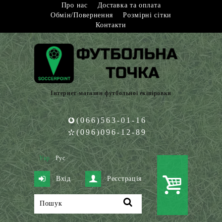
Про нас
Доставка та оплата
Обмін/Повернення
Розмірні сітки
Контакти
Інтернет-магазин футбольної екіпіровки
(066)563-01-16
(096)096-12-89
Укр
Рус
Вхід
Реєстрація