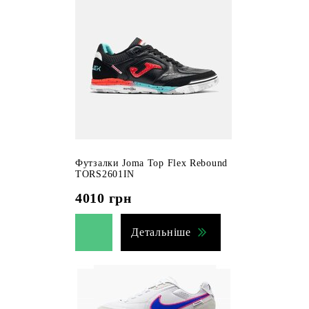
Футзалки Joma Top Flex Rebound
TORS2601IN
4010
грн
Детальніше