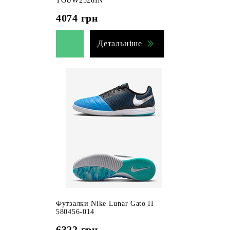
TOUW2528IN
4074
грн
Детальніше
Футзалки Nike Lunar Gato II
580456-014
6322
грн