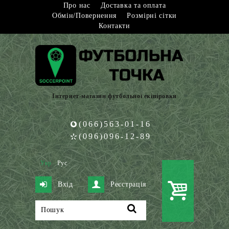
Про нас
Доставка та оплата
Обмін/Повернення
Розмірні сітки
Контакти
Інтернет-магазин футбольної екіпіровки
(066)563-01-16
(096)096-12-89
Укр
Рус
Вхід
Реєстрація