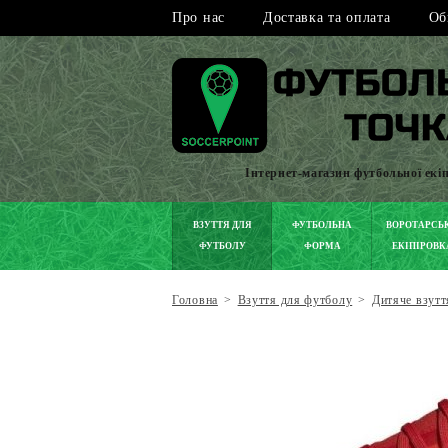
Про нас
Доставка та оплата
Об
Інтернет-магазин футбольної екі
ВЗУТТЯ ДЛЯ
ФУТБОЛЬНА
ВОРОТАРСЬ
ФУТБОЛУ
ФОРМА
ЕКІПІРОВК
Головна
>
Взуття для футболу
>
Дитяче взутт