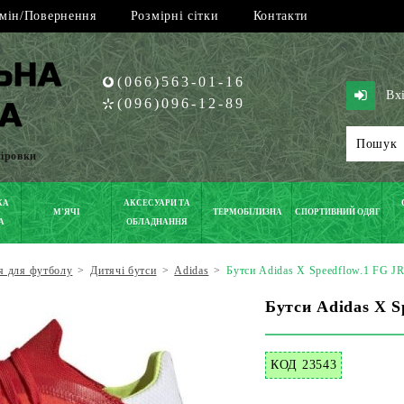
мін/Повернення
Розмірні сітки
Контакти
(066)563-01-16
Вх
(096)096-12-89
піровки
КА
АКСЕСУАРИ ТА
М'ЯЧІ
ТЕРМОБІЛИЗНА
СПОРТИВНИЙ ОДЯГ
А
ОБЛАДНАННЯ
я для футболу
>
Дитячі бутси
>
Adidas
>
Бутси Adidas X Speedflow.1 FG J
Бутси Adidas X S
КОД 23543