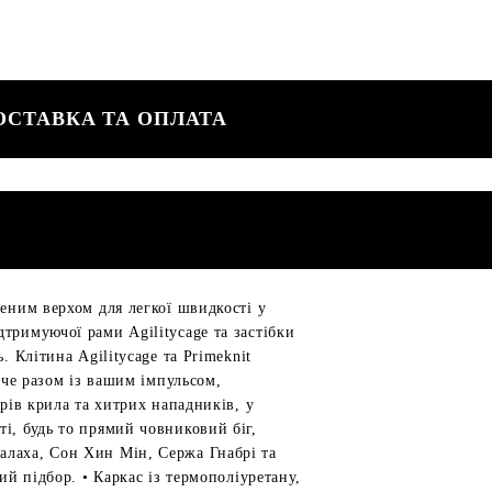
ОСТАВКА ТА ОПЛАТА
леним верхом для легкої швидкості у
тримуючої рами Agilitycage та застібки
 Клітина Agilitycage та Primeknit
ече разом із вашим імпульсом,
рів крила та хитрих нападників, у
і, будь то прямий човниковий біг,
алаха, Сон Хин Мін, Сержа Гнабрі та
ий підбор. • Каркас із термополіуретану,