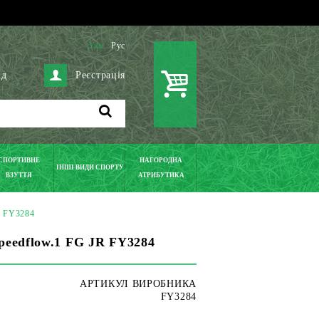
Укр
Рус
ід
Реєстрація
СПОРТИВНЕ
НАГОРОДНА
ІНШІ ВИДИ СПОРТУ
ВЗУТТЯ
АТРИБУТИКА
R FY3284
peedflow.1 FG JR FY3284
АРТИКУЛ ВИРОБНИКА
FY3284