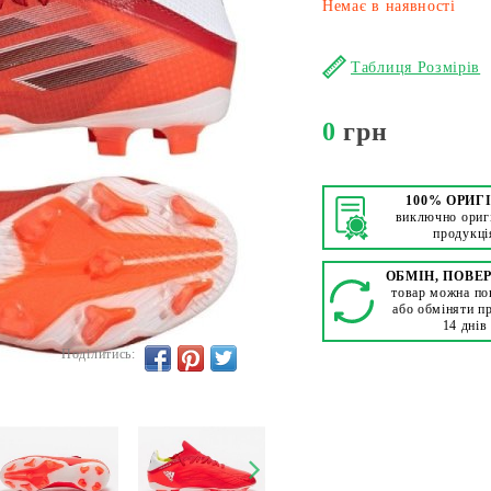
Немає в наявності
Таблиця Розмірів
0
грн
100% ОРИГ
виключно ориг
продукці
ОБМІН, ПОВЕ
товар можна по
або обміняти п
14 днів
Поділитись: