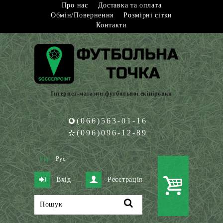
Про нас
Доставка та оплата
Обмін/Повернення
Розмірні сітки
Контакти
Інтернет-магазин футбольної екіпіровки
(066)563-01-16
(096)096-12-89
Укр
Рус
Вхід
Реєстрація