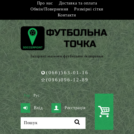
Про нас
Доставка та оплата
Обмін/Повернення
Розмірні сітки
Контакти
Інтернет-магазин футбольної екіпіровки
(066)563-01-16
(096)096-12-89
Укр
Рус
Вхід
Реєстрація