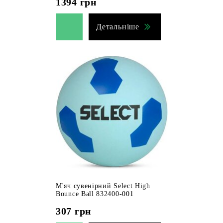
1394
грн
Детальніше
М'яч сувенірний Select High
Bounce Ball 832400-001
307
грн