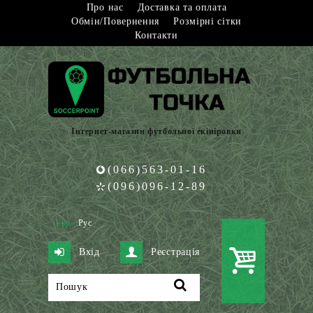
Про нас
Доставка та оплата
Обмін/Повернення
Розмірні сітки
Контакти
Інтернет-магазин футбольної екіпіровки
(066)563-01-16
(096)096-12-89
Укр
Рус
Вхід
Реєстрація