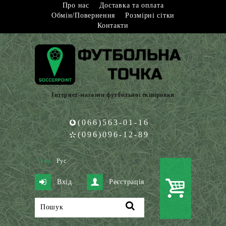
Про нас
Доставка та оплата
Обмін/Повернення
Розмірні сітки
Контакти
Інтернет-магазин футбольної екіпіровки
(066)563-01-16
(096)096-12-89
Укр
Рус
Вхід
Реєстрація