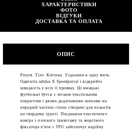
ХАРАКТЕРИСТИКИ
ФОТО
ВІДГУКИ
ДОСТАВКА ТА ОПЛАТА
ОПИС
Розум. Тіло. Клітина. З'єднання в одну мить.
Одягніть adidas X Speedportal і відкрийте
швидкість у всіх її проявах. Ці юнацькі
футбольні бутси з легким текстильним
покриттям і двома додатковими шипами на
передній частині стопи створені для польотів
на твердому ґрунті. Поєднання еластичного
коміра з плоского трикотажу та жорсткого
фіксатора п'яти з TPU забезпечує надійну