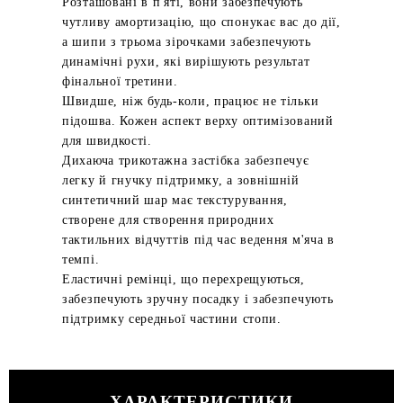
Розташовані в п'яті, вони забезпечують
чутливу амортизацію, що спонукає вас до дії,
а шипи з трьома зірочками забезпечують
динамічні рухи, які вирішують результат
фінальної третини.
Швидше, ніж будь-коли, працює не тільки
підошва. Кожен аспект верху оптимізований
для швидкості.
Дихаюча трикотажна застібка забезпечує
легку й гнучку підтримку, а зовнішній
синтетичний шар має текстурування,
створене для створення природних
тактильних відчуттів під час ведення м'яча в
темпі.
Еластичні ремінці, що перехрещуються,
забезпечують зручну посадку і забезпечують
підтримку середньої частини стопи.
ХАРАКТЕРИСТИКИ