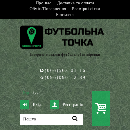
Про нас
Доставка та оплата
Обмін/Повернення
Розмірні сітки
Контакти
Інтернет-магазин футбольної екіпіровки
(066)563-01-16
(096)096-12-89
Укр
Рус
Вхід
Реєстрація