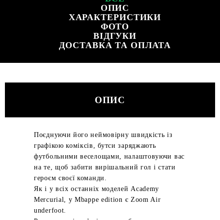
ОПИС
ХАРАКТЕРИСТИКИ
ФОТО
ВІДГУКИ
ДОСТАВКА ТА ОПЛАТА
ОПИС
Поєднуючи його неймовірну швидкість із
графікою коміксів, бутси заряджають
футбольними веселощами, налаштовуючи вас
на те, щоб забити вирішальний гол і стати
героєм своєї команди.
Як і у всіх останніх моделей Academy
Mercurial, у Mbappe edition є Zoom Air
underfoot.