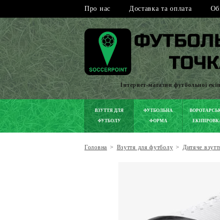
Про нас
Доставка та оплата
Об
Інтернет-магазин футбольної екі
ВЗУТТЯ ДЛЯ
ФУТБОЛЬНА
ВОРОТАРСЬ
ФУТБОЛУ
ФОРМА
ЕКІПІРОВК
Головна
>
Взуття для футболу
>
Дитяче взутт