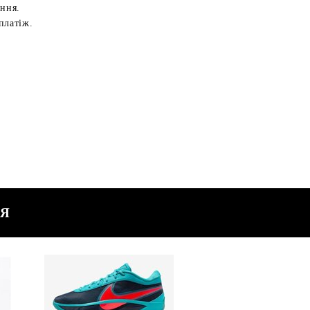
ення.
платіж.
СЯ