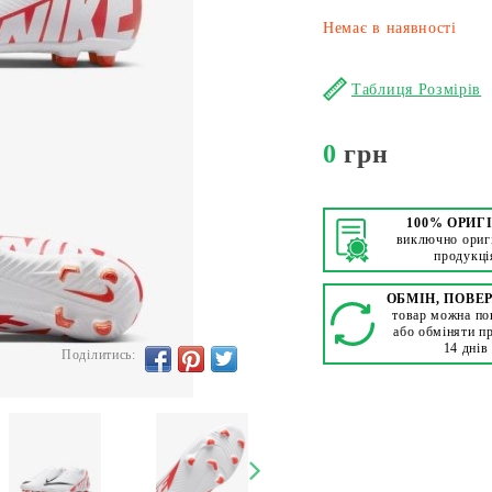
Немає в наявності
Таблиця Розмірів
0
грн
100% ОРИГ
виключно ориг
продукці
ОБМІН, ПОВЕ
товар можна по
або обміняти п
14 днів
Поділитись: