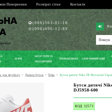
мін/Повернення
Розмірні сітки
Контакти
(066)563-01-16
Вх
(096)096-12-89
піровки
КА
АКСЕСУАРИ ТА
М'ЯЧІ
ТЕРМОБІЛИЗНА
СПОРТИВНИЙ ОДЯГ
А
ОБЛАДНАННЯ
я для футболу
>
Дитячі бутси
>
Nike
>
Бутси дитячі Nike JR Mercurial Vap
Бутси дитячі Nik
DJ5958-600
КОД 32573