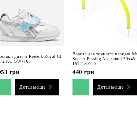
Ворота для точності передач M
осівки дитячі Reebok Royal Cl
Soccer Passing Arc round 30х45
g 2 KC GW7765
1512180120
053
грн
440
грн
Детальніше
Детальніше