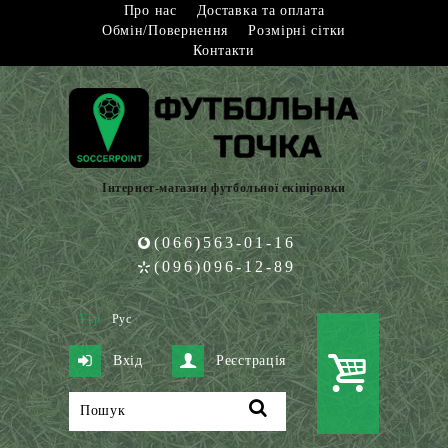
Про нас
Доставка та оплата
Обмін/Повернення
Розмірні сітки
Контакти
Інтернет-магазин футбольної екіпіровки
(066)563-01-16
(096)096-12-89
Укр
Рус
Вхід
Реєстрація