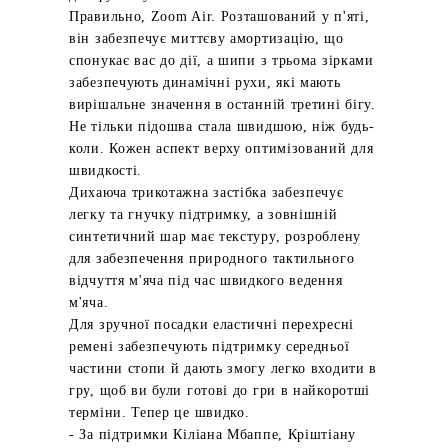
Правильно, Zoom Air. Розташований у п'яті,
він забезпечує миттєву амортизацію, що
спонукає вас до дії, а шипи з трьома зірками
забезпечують динамічні рухи, які мають
вирішальне значення в останній третині бігу.
Не тільки підошва стала швидшою, ніж будь-
коли. Кожен аспект верху оптимізований для
швидкості.
Дихаюча трикотажна застібка забезпечує
легку та гнучку підтримку, а зовнішній
синтетичний шар має текстуру, розроблену
для забезпечення природного тактильного
відчуття м'яча під час швидкого ведення
м'яча.
Для зручної посадки еластичні перехресні
ремені забезпечують підтримку середньої
частини стопи й дають змогу легко входити в
гру, щоб ви були готові до гри в найкоротші
терміни. Тепер це швидко.
- За підтримки Кіліана Мбаппе, Кріштіану