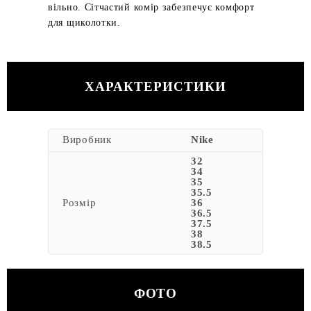
вільно. Сітчастий комір забезпечує комфорт
для щиколотки.
ХАРАКТЕРИСТИКИ
Виробник
Nike
32
34
35
35.5
Розмір
36
36.5
37.5
38
38.5
ФОТО