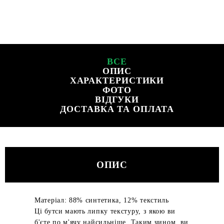
ВСЕ
ОПИС
ХАРАКТЕРИСТИКИ
ФОТО
ВІДГУКИ
ДОСТАВКА ТА ОПЛАТА
ОПИС
Матеріал: 88% синтетика, 12% текстиль
Ці бутси мають липку текстуру, з якою ви
б'єте по м'ячу найсильніше. Таким чином, ви