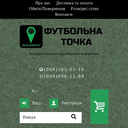
Про нас
Доставка та оплата
Обмін/Повернення
Розмірні сітки
Контакти
Інтернет-магазин футбольної екіпіровки
(066)563-01-16
(096)096-12-89
Укр
Рус
Вхід
Реєстрація