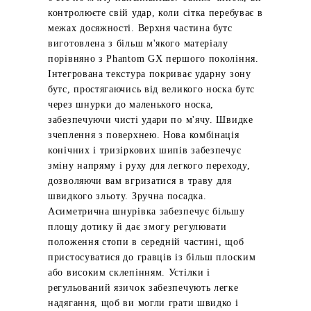
контролюєте свій удар, коли сітка перебуває в
межах досяжності. Верхня частина бутс
виготовлена з більш м'якого матеріалу
порівняно з Phantom GX першого покоління.
Інтегрована текстура покриває ударну зону
бутс, простягаючись від великого носка бутс
через шнурки до маленького носка,
забезпечуючи чисті удари по м'ячу. Швидке
зчеплення з поверхнею. Нова комбінація
конічних і тризіркових шипів забезпечує
зміну напряму і руху для легкого переходу,
дозволяючи вам вгризатися в траву для
швидкого зльоту. Зручна посадка.
Асиметрична шнурівка забезпечує більшу
площу дотику й дає змогу регулювати
положення стопи в середній частині, щоб
пристосуватися до гравців із більш плоским
або високим склепінням. Устілки і
регульований язичок забезпечують легке
надягання, щоб ви могли грати швидко і