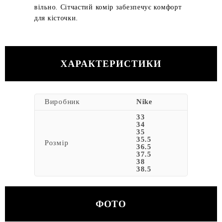
вільно. Сітчастий комір забезпечує комфорт
для кісточки.
ХАРАКТЕРИСТИКИ
Виробник
Nike
33
34
35
35.5
Розмір
36.5
37.5
38
38.5
ФОТО