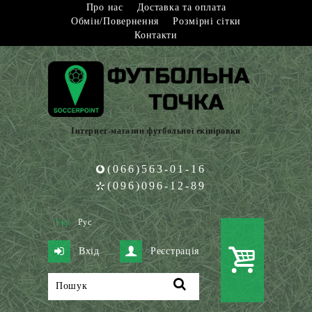
Про нас
Доставка та оплата
Обмін/Повернення
Розмірні сітки
Контакти
Інтернет-магазин футбольної екіпіровки
(066)563-01-16
(096)096-12-89
Укр
Рус
Вхід
Реєстрація