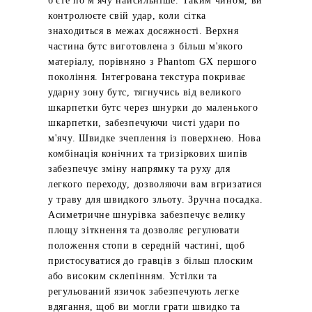
б'єте по м'ячу найсильніше. Таким чином, ви
контролюєте свій удар, коли сітка
знаходиться в межах досяжності. Верхня
частина бутс виготовлена з більш м'якого
матеріалу, порівняно з Phantom GX першого
покоління. Інтегрована текстура покриває
ударну зону бутс, тягнучись від великого
шкарпетки бутс через шнурки до маленького
шкарпетки, забезпечуючи чисті удари по
м'ячу. Швидке зчеплення із поверхнею. Нова
комбінація конічних та тризіркових шипів
забезпечує зміну напрямку та руху для
легкого переходу, дозволяючи вам вгризатися
у траву для швидкого зльоту. Зручна посадка.
Асиметричне шнурівка забезпечує велику
площу зіткнення та дозволяє регулювати
положення стопи в середній частині, щоб
пристосуватися до гравців з більш плоским
або високим склепінням. Устілки та
регульований язичок забезпечують легке
вдягання, щоб ви могли грати швидко та