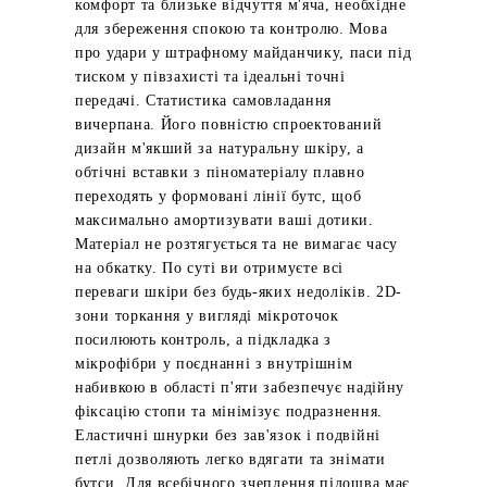
комфорт та близьке відчуття м'яча, необхідне
для збереження спокою та контролю. Мова
про удари у штрафному майданчику, паси під
тиском у півзахисті та ідеальні точні
передачі. Статистика самовладання
вичерпана. Його повністю спроектований
дизайн м'якший за натуральну шкіру, а
обтічні вставки з піноматеріалу плавно
переходять у формовані лінії бутс, щоб
максимально амортизувати ваші дотики.
Матеріал не розтягується та не вимагає часу
на обкатку. По суті ви отримуєте всі
переваги шкіри без будь-яких недоліків. 2D-
зони торкання у вигляді мікроточок
посилюють контроль, а підкладка з
мікрофібри у поєднанні з внутрішнім
набивкою в області п'яти забезпечує надійну
фіксацію стопи та мінімізує подразнення.
Еластичні шнурки без зав'язок і подвійні
петлі дозволяють легко вдягати та знімати
бутси. Для всебічного зчеплення підошва має