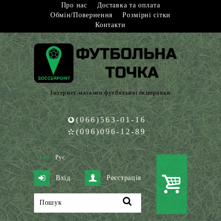
Про нас
Доставка та оплата
Обмін/Повернення
Розмірні сітки
Контакти
Інтернет-магазин футбольної екіпіровки
(066)563-01-16
(096)096-12-89
Укр
Рус
Вхід
Реєстрація