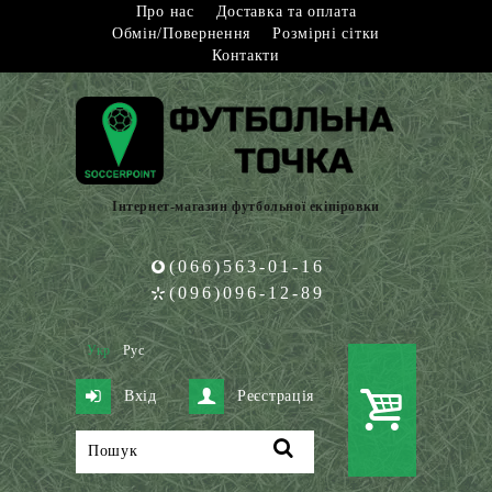
Про нас
Доставка та оплата
Обмін/Повернення
Розмірні сітки
Контакти
Інтернет-магазин футбольної екіпіровки
(066)563-01-16
(096)096-12-89
Укр
Рус
Вхід
Реєстрація