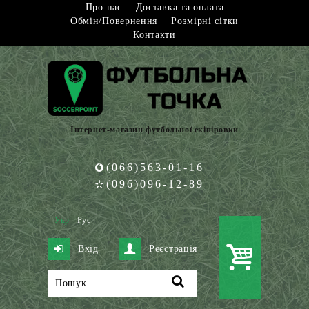
Про нас
Доставка та оплата
Обмін/Повернення
Розмірні сітки
Контакти
Інтернет-магазин футбольної екіпіровки
(066)563-01-16
(096)096-12-89
Укр
Рус
Вхід
Реєстрація