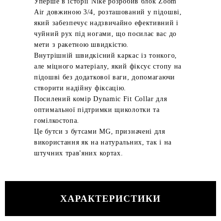
Уперше в історії Nike розробив блок Zoom
Air довжиною 3/4, розташований у підошві,
який забезпечує надзвичайно ефективний і
чуйний рух під ногами, що посилає вас до
мети з ракетною швидкістю.
Внутрішній швидкісний каркас із тонкого,
але міцного матеріалу, який фіксує стопу на
підошві без додаткової ваги, допомагаючи
створити надійну фіксацію.
Посилений комір Dynamic Fit Collar для
оптимальної підтримки щиколотки та
гомілкостопа.
Це бутси з бутсами MG, призначені для
використання як на натуральних, так і на
штучних трав'яних кортах.
ХАРАКТЕРИСТИКИ