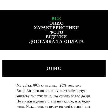
ВСЕ
ОПИС
ХАРАКТЕРИСТИКИ
ФОТО
ВІДГУКИ
ДОСТАВКА ТА ОПЛАТА
ОПИС
Матеріал: 80% синтетика, 20% текстиль
Zoom Air розташований у п'яті забезпечує
миттєву амортизацію, що спонукає вас до дії.
Не тільки підошва стала швидшою, ніж будь-
коли. Кожен аспект верху оптимізований для