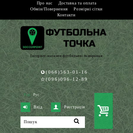
Про нас
Доставка та оплата
Обмін/Повернення
Розмірні сітки
Контакти
Інтернет-магазин футбольної екіпіровки
(066)563-01-16
(096)096-12-89
Укр
Рус
Вхід
Реєстрація