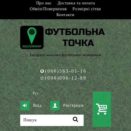
Про нас
Доставка та оплата
Обмін/Повернення
Розмірні сітки
Контакти
Інтернет-магазин футбольної екіпіровки
(066)563-01-16
(096)096-12-89
Укр
Рус
Вхід
Реєстрація