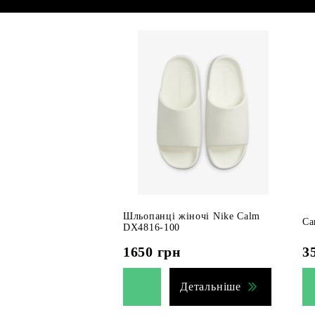
Шльопанці жіночі Nike Calm
Са
DX4816-100
1650
грн
3
Детальніше