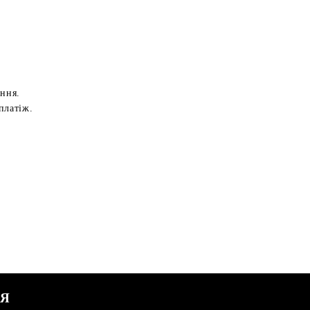
ення.
платіж.
СЯ