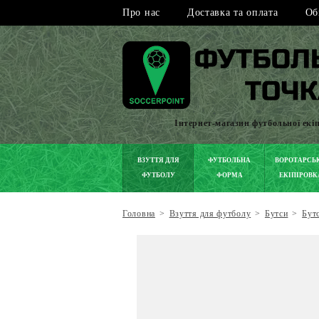
Про нас
Доставка та оплата
Об
Інтернет-магазин футбольної екі
ВЗУТТЯ ДЛЯ
ФУТБОЛЬНА
ВОРОТАРСЬ
ФУТБОЛУ
ФОРМА
ЕКІПІРОВК
Головна
>
Взуття для футболу
>
Бутси
>
Бут