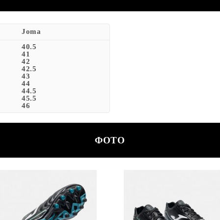
Joma
40.5
41
42
42.5
43
44
44.5
45.5
46
ФОТО