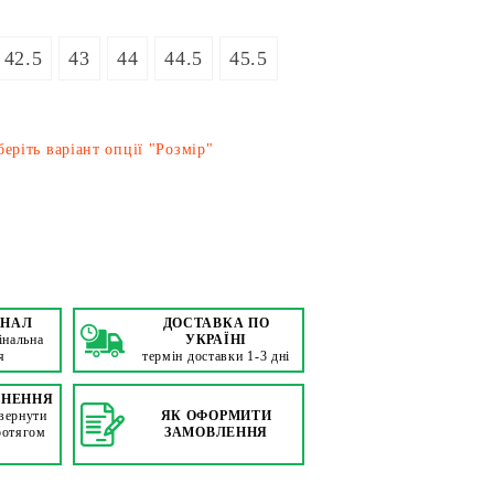
42.5
43
44
44.5
45.5
еріть варіант опції "Розмір"
ІНАЛ
ДОСТАВКА ПО
інальна
УКРАЇНІ
я
термін доставки 1-3 дні
РНЕННЯ
вернути
ЯК ОФОРМИТИ
ротягом
ЗАМОВЛЕННЯ