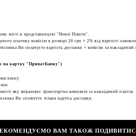
ому місті в представництві "Нової Пошти".
еного платежу комісію в розмірі 20 грн + 2% від вартості замовл
евізника Ви оплачуєте вартість доставки + комісію за накладений 
в на картку "ПриватБанку")
 магазину.
илин.
омісії яку вираховує транспортна компанія за накладений платіж.
ізника Ви сплачуєте тільки вартісь доставки.
ЕКОМЕНДУЄМО ВАМ ТАКОЖ ПОДИВИТИ