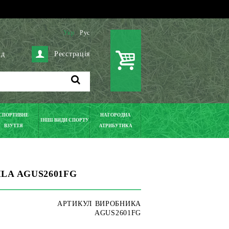
Укр
Рус
ід
Реєстрація
СПОРТИВНЕ
НАГОРОДНА
ІНШІ ВИДИ СПОРТУ
ВЗУТТЯ
АТРИБУТИКА
ILA AGUS2601FG
АРТИКУЛ ВИРОБНИКА
AGUS2601FG