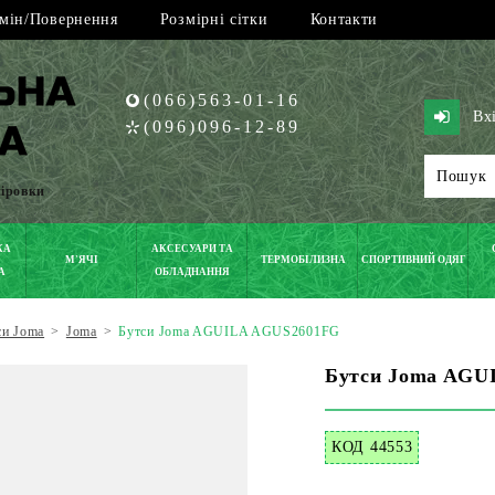
мін/Повернення
Розмірні сітки
Контакти
(066)563-01-16
Вх
(096)096-12-89
піровки
КА
АКСЕСУАРИ ТА
М'ЯЧІ
ТЕРМОБІЛИЗНА
СПОРТИВНИЙ ОДЯГ
А
ОБЛАДНАННЯ
си Joma
>
Joma
>
Бутси Joma AGUILA AGUS2601FG
Бутси Joma AGU
КОД 44553