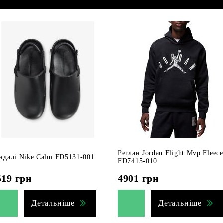
Реглан Jordan Flight Mvp Fleece
ндалі Nike Calm FD5131-001
FD7415-010
519
грн
4901
грн
Детальніше
Детальніше