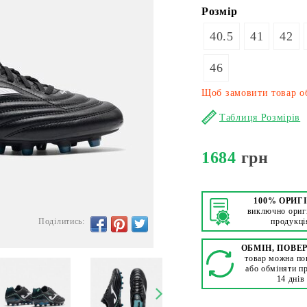
Розмір
40.5
41
42
46
Щоб замовити товар об
Таблиця Розмірів
1684
грн
100% ОРИГ
виключно ориг
Поділитись:
продукці
ОБМІН, ПОВЕ
товар можна по
або обміняти п
14 днів