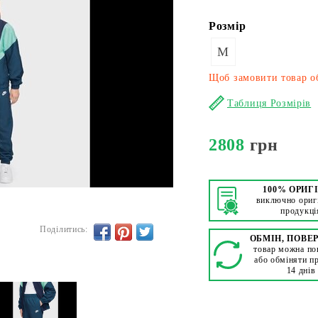
Розмір
M
Щоб замовити товар об
Таблиця Розмірів
2808
грн
100% ОРИГ
виключно ориг
продукці
Поділитись:
ОБМІН, ПОВЕ
товар можна по
або обміняти п
14 днів