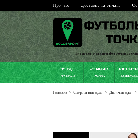
Про нас
Доставка та оплата
Об
Інтернет-магазин футбольної екі
ВЗУТТЯ ДЛЯ
ФУТБОЛЬНА
ВОРОТАРСЬ
ФУТБОЛУ
ФОРМА
ЕКІПІРОВК
Головна
>
Спортивний одяг
>
Дитячий одяг
>