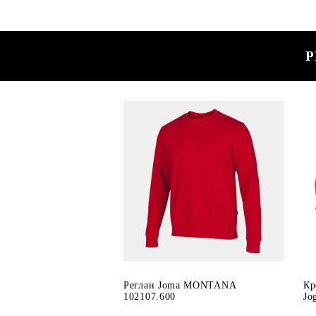
Р
Реглан Joma MONTANA
Кр
102107.600
Jo