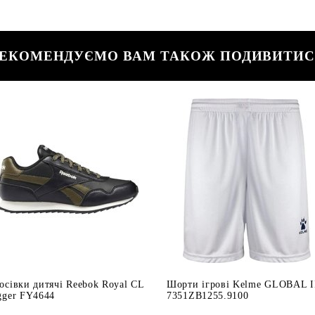
ЕКОМЕНДУЄМО ВАМ ТАКОЖ ПОДИВИТИ
осівки дитячі Reebok Royal CL
Шорти ігрові Kelme GLOBAL I
gger FY4644
7351ZB1255.9100