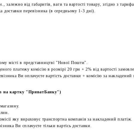
н., залежно від габаритів, ваги та вартості товару, згідно з тариф
а доставки перевізника (в середньому 1-3 дні).
ому місті в представництві "Нової Пошти".
еного платежу комісію в розмірі 20 грн + 2% від вартості замовл
евізника Ви оплачуєте вартість доставки + комісію за накладений 
в на картку "ПриватБанку")
 магазину.
илин.
омісії яку вираховує транспортна компанія за накладений платіж.
ізника Ви сплачуєте тільки вартісь доставки.