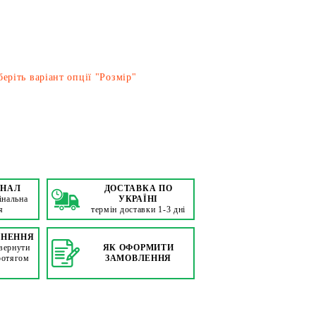
еріть варіант опції "Розмір"
ІНАЛ
ДОСТАВКА ПО
інальна
УКРАЇНІ
я
термін доставки 1-3 дні
РНЕННЯ
вернути
ЯК ОФОРМИТИ
ротягом
ЗАМОВЛЕННЯ