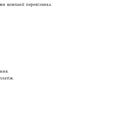
ами компанії перевізника.
ення.
платіж.