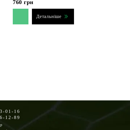
760
грн
Детальніше
3-01-16
6-12-89
op