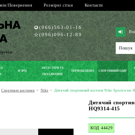
мін/Повернення
Розмірні сітки
Контакти
(066)563-01-16
Вх
(096)096-12-89
піровки
КА
АКСЕСУАРИ ТА
М'ЯЧІ
ТЕРМОБІЛИЗНА
СПОРТИВНИЙ ОДЯГ
А
ОБЛАДНАННЯ
Спортивні костюми
>
Nike
>
Дитячий спортивний костюм Nike Sportswear 
Дитячий спортив
HQ9314-415
КОД 44429