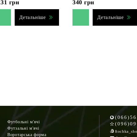
131
грн
340
грн
Детальніше
Детальніше
(066)56
Футбольні м'ячі
(096)09
Футзальні м'ячі
ftochka_sh
Воротарська форма