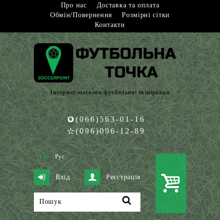
Про нас
Доставка та оплата
Обмін/Повернення
Розмірні сітки
Контакти
Інтернет-магазин футбольної екіпіровки
(066)563-01-16
(096)096-12-89
Укр
Рус
Вхід
Реєстрація